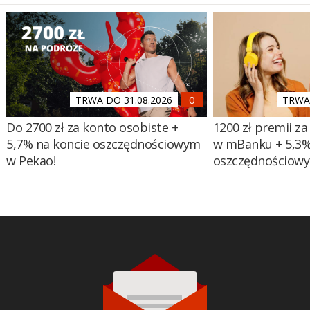
TRWA DO 31.08.2026
TRWA 
Do 2700 zł za konto osobiste +
1200 zł premii za
5,7% na koncie oszczędnościowym
w mBanku + 5,3%
w Pekao!
oszczędnościow