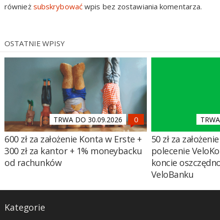
również
subskrybować
wpis bez zostawiania komentarza.
OSTATNIE WPISY
TRWA DO 30.09.2026
TRWA 
600 zł za założenie Konta w Erste +
50 zł za założenie 
300 zł za kantor + 1% moneybacku
polecenie VeloKo
od rachunków
koncie oszczędn
VeloBanku
Kategorie