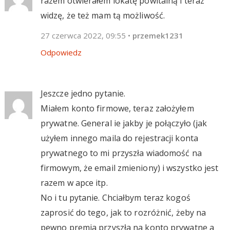
razem otwierałem lokatę powitalną i teraz
widzę, że też mam tą możliwość.
27 czerwca 2022, 09:55
•
przemek1231
Odpowiedz
Jeszcze jedno pytanie.
Miałem konto firmowe, teraz założyłem
prywatne. General ie jakby je połączyło (jak
użyłem innego maila do rejestracji konta
prywatnego to mi przyszła wiadomość na
firmowym, że email zmieniony) i wszystko jest
razem w apce itp.
No i tu pytanie. Chciałbym teraz kogoś
zaprosić do tego, jak to rozróżnić, żeby na
pewno premia przyszła na konto prywatne a