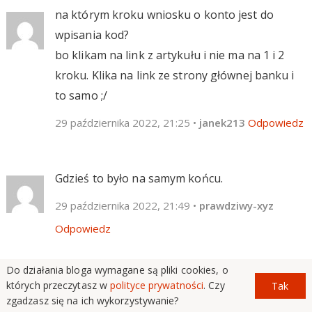
na którym kroku wniosku o konto jest do
wpisania kod?
bo klikam na link z artykułu i nie ma na 1 i 2
kroku. Klika na link ze strony głównej banku i
to samo ;/
29 października 2022, 21:25
•
janek213
Odpowiedz
Gdzieś to było na samym końcu.
29 października 2022, 21:49
•
prawdziwy-xyz
Odpowiedz
Do działania bloga wymagane są pliki cookies, o
Czy Nest wycofal sie z obnizki % na NRO? Bo
których przeczytasz w
polityce prywatności
. Czy
Tak
zgadzasz się na ich wykorzystywanie?
widze ze nadal maja 6.8%