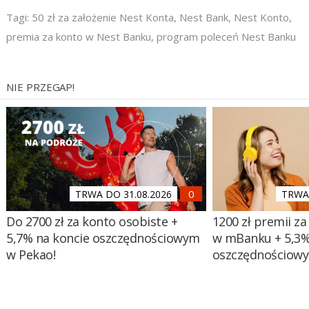
Tagi:
50 zł za założenie Nest Konta
,
Nest Bank
,
Nest Konto
,
premia za konto w Nest Banku
,
program poleceń Nest Banku
NIE PRZEGAP!
TRWA DO 31.08.2026
TRWA 
Do 2700 zł za konto osobiste +
1200 zł premii za
5,7% na koncie oszczędnościowym
w mBanku + 5,3%
w Pekao!
oszczędnościow