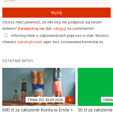
Wyślij
Chcesz mieć pewność, że nikt inny nie podpisze się twoim
nickiem?
Zarejestruj się
(lub
zaloguj
) na LiveSmarter!
Informuj mnie o odpowiedziach poprzez e-mail. Możesz
również
subskrybować
wpis bez zostawiania komentarza.
OSTATNIE WPISY
TRWA DO 30.09.2026
TRWA 
600 zł za założenie Konta w Erste +
50 zł za założenie 