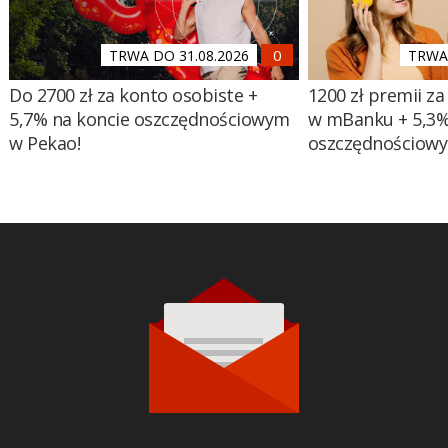
TRWA DO 31.08.2026
TRWA 
Do 2700 zł za konto osobiste +
1200 zł premii za
5,7% na koncie oszczędnościowym
w mBanku + 5,3%
w Pekao!
oszczędnościow