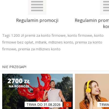
Regulamin promocji
Regulamin promo
ko
Tagi:
1200 zł premii za konto firmowe
,
konto firmowe
,
konto
firmowe bez opłat
,
mBank
,
mBiznes konto
,
premia za konto
firmowe
,
premia za mBiznes konto
NIE PRZEGAP!
TRWA DO 31.08.2026
TRWA 