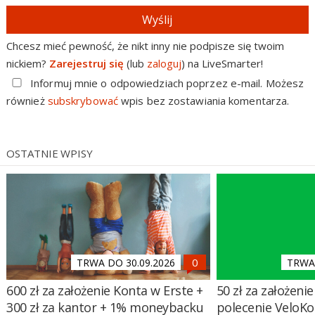
Wyślij
Chcesz mieć pewność, że nikt inny nie podpisze się twoim
nickiem?
Zarejestruj się
(lub
zaloguj
) na LiveSmarter!
Informuj mnie o odpowiedziach poprzez e-mail. Możesz
również
subskrybować
wpis bez zostawiania komentarza.
OSTATNIE WPISY
TRWA DO 30.09.2026
TRWA 
600 zł za założenie Konta w Erste +
50 zł za założenie 
300 zł za kantor + 1% moneybacku
polecenie VeloKo