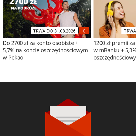
TRWA DO 31.08.2026
TRWA 
Do 2700 zł za konto osobiste +
1200 zł premii za
5,7% na koncie oszczędnościowym
w mBanku + 5,3%
w Pekao!
oszczędnościow