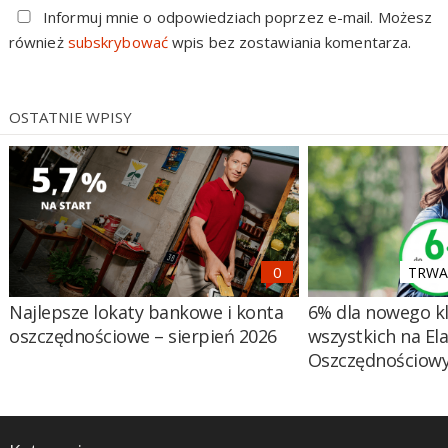
Informuj mnie o odpowiedziach poprzez e-mail. Możesz
również
subskrybować
wpis bez zostawiania komentarza.
OSTATNIE WPISY
TRWA 
Najlepsze lokaty bankowe i konta
6% dla nowego kl
oszczędnościowe – sierpień 2026
wszystkich na El
Oszczędnościow