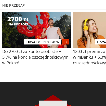
NIE PRZEGAP!
TRWA DO 31.08.2026
TRWA 
Do 2700 zł za konto osobiste +
1200 zł premii za
5,7% na koncie oszczędnościowym
w mBanku + 5,3%
w Pekao!
oszczędnościow