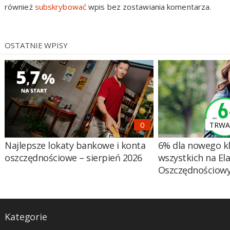
również
subskrybować
wpis bez zostawiania komentarza.
OSTATNIE WPISY
TRWA 
Najlepsze lokaty bankowe i konta
6% dla nowego kl
oszczędnościowe – sierpień 2026
wszystkich na El
Oszczędnościow
Kategorie