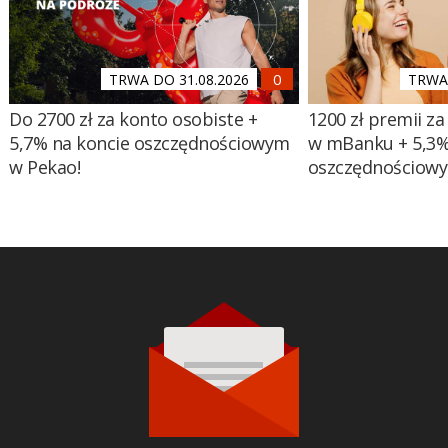
TRWA DO 31.08.2026
TRWA 
Do 2700 zł za konto osobiste +
1200 zł premii za
5,7% na koncie oszczędnościowym
w mBanku + 5,3%
w Pekao!
oszczędnościow