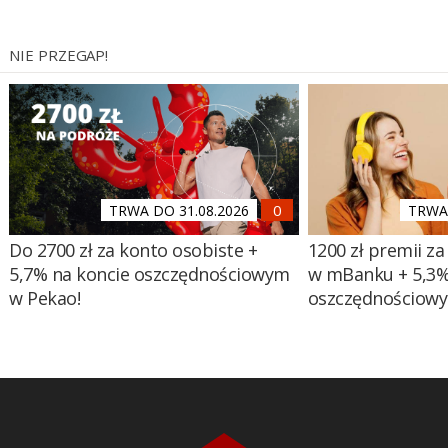
NIE PRZEGAP!
TRWA DO 31.08.2026
TRWA 
Do 2700 zł za konto osobiste +
1200 zł premii za
5,7% na koncie oszczędnościowym
w mBanku + 5,3%
w Pekao!
oszczędnościow