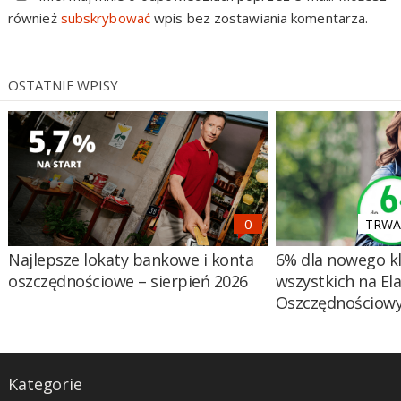
również
subskrybować
wpis bez zostawiania komentarza.
OSTATNIE WPISY
TRWA 
Najlepsze lokaty bankowe i konta
6% dla nowego kl
oszczędnościowe – sierpień 2026
wszystkich na El
Oszczędnościow
Kategorie