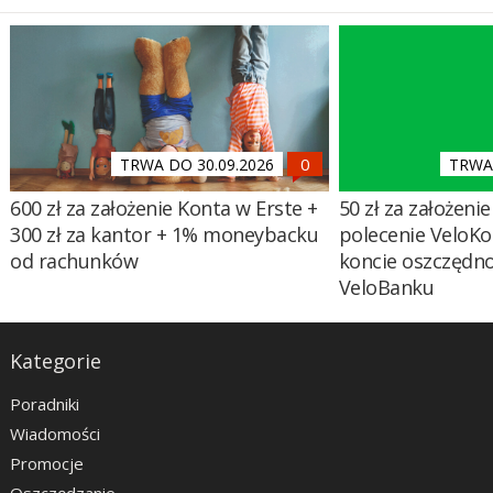
TRWA DO 30.09.2026
TRWA 
600 zł za założenie Konta w Erste +
50 zł za założenie 
300 zł za kantor + 1% moneybacku
polecenie VeloKo
od rachunków
koncie oszczędn
VeloBanku
Kategorie
Poradniki
Wiadomości
Promocje