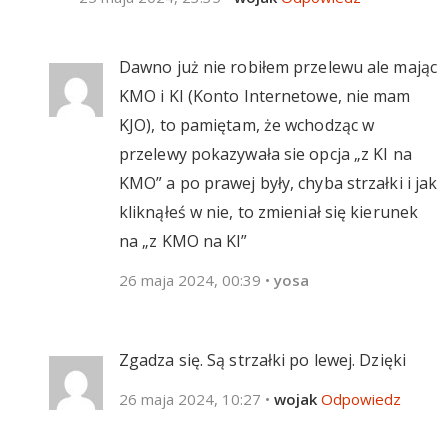
Dawno już nie robiłem przelewu ale mając
KMO i KI (Konto Internetowe, nie mam
KJO), to pamiętam, że wchodząc w
przelewy pokazywała sie opcja „z KI na
KMO” a po prawej były, chyba strzałki i jak
kliknąłeś w nie, to zmieniał się kierunek
na „z KMO na KI”
26 maja 2024, 00:39
•
yosa
Zgadza się. Są strzałki po lewej. Dzięki
26 maja 2024, 10:27
•
wojak
Odpowiedz