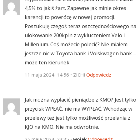
4,5% to jakiś żart. Zapewne jak minie okres
karencji to powrócę w nowej promocji.
Poszukuję czegoś teraz oszczędnościowego na
ulokowanie 200kpln z wykluczeniem Velo i
Millenium. Coś możecie polecić? Nie miałem
jeszcze nic w Toyota bank i Volskwagen bank –
może ten kierunek
11 maja 2024, 14:56
•
ZICHI
Odpowiedz
Jak można wypłacić pieniądze z KMO? Jest tylko
przycisk WPŁAĆ, nie ma WYPŁAĆ. Wchodząc w
przelewy też jest tylko możliwość przelania z
KJO na KMO. Nie ma odwrotnie.
25 maja 2024, 23:35
•
wojak
Odpowiedz