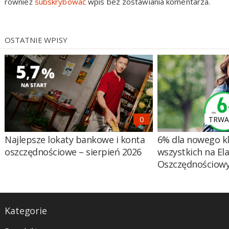
również
subskrybować
wpis bez zostawiania komentarza.
OSTATNIE WPISY
TRWA 
Najlepsze lokaty bankowe i konta
6% dla nowego kl
oszczędnościowe – sierpień 2026
wszystkich na El
Oszczędnościow
Kategorie