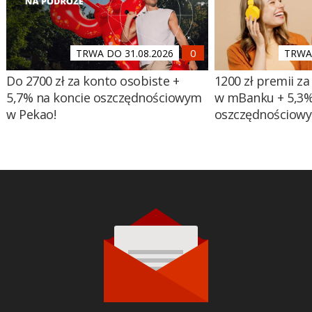
TRWA DO 31.08.2026
TRWA 
Do 2700 zł za konto osobiste +
1200 zł premii za
5,7% na koncie oszczędnościowym
w mBanku + 5,3%
w Pekao!
oszczędnościow