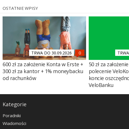
OSTATNIE WPISY
TRWA DO 30.09.2026
TRWA 
600 zł za założenie Konta w Erste +
50 zł za założenie 
300 zł za kantor + 1% moneybacku
polecenie VeloKo
od rachunków
koncie oszczędn
VeloBanku
Kategorie
Poradniki
Wiadomości