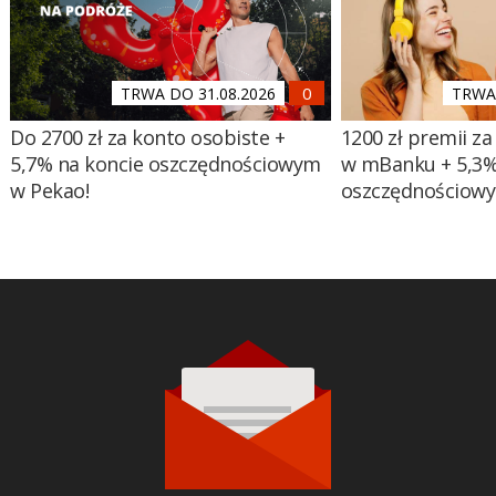
TRWA DO 31.08.2026
TRWA 
Do 2700 zł za konto osobiste +
1200 zł premii za
5,7% na koncie oszczędnościowym
w mBanku + 5,3%
w Pekao!
oszczędnościow