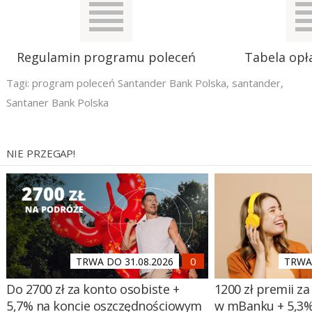
Regulamin programu poleceń
Tabela opła
Tagi:
program poleceń Santander Bank Polska
,
santander
,
Santaner Bank Polska
NIE PRZEGAP!
TRWA DO 31.08.2026
TRWA 
Do 2700 zł za konto osobiste +
1200 zł premii za
5,7% na koncie oszczędnościowym
w mBanku + 5,3%