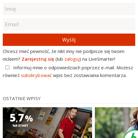
Wyślij
Chcesz mieć pewność, że nikt inny nie podpisze się twoim
nickiem?
Zarejestruj się
(lub
zaloguj
) na LiveSmarter!
Informuj mnie o odpowiedziach poprzez e-mail. Możesz
również
subskrybować
wpis bez zostawiania komentarza.
OSTATNIE WPISY