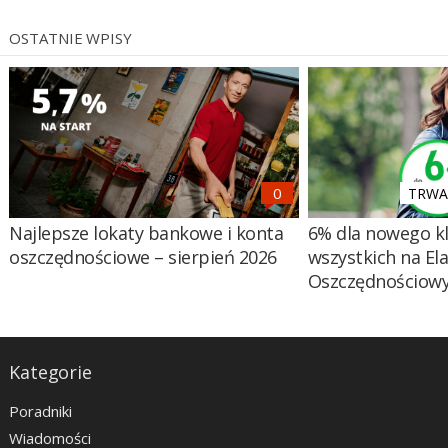
OSTATNIE WPISY
TRWA 
Najlepsze lokaty bankowe i konta
6% dla nowego kl
oszczędnościowe – sierpień 2026
wszystkich na El
Oszczędnościow
Kategorie
Poradniki
Wiadomości