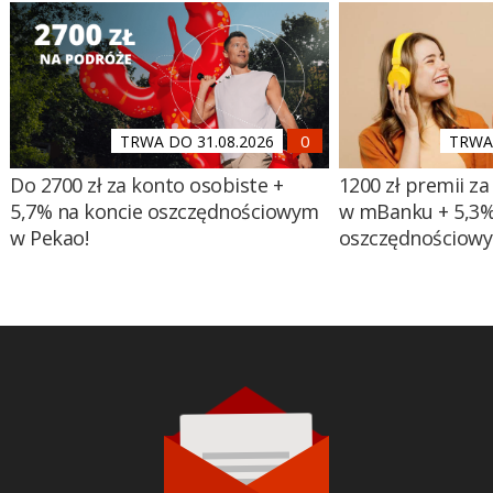
TRWA DO 31.08.2026
TRWA 
Do 2700 zł za konto osobiste +
1200 zł premii za
5,7% na koncie oszczędnościowym
w mBanku + 5,3%
w Pekao!
oszczędnościow