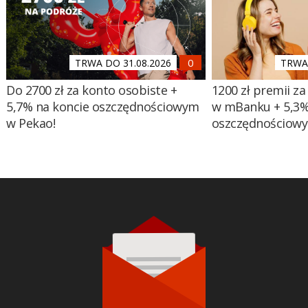
TRWA DO 31.08.2026
TRWA 
Do 2700 zł za konto osobiste +
1200 zł premii za
5,7% na koncie oszczędnościowym
w mBanku + 5,3%
w Pekao!
oszczędnościow