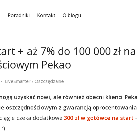
Poradniki
Kontakt
O blogu
tart + aż 7% do 100 000 zł n
ściowym Pekao
LiveSmarter
›
Oszczędzanie
mogą uzyskać nowi, ale również obecni klienci Pekao
cie oszczędnościowym z gwarancją oprocentowania 
 ciągle czeka dodatkowe
300 zł w gotówce na start
–
:)