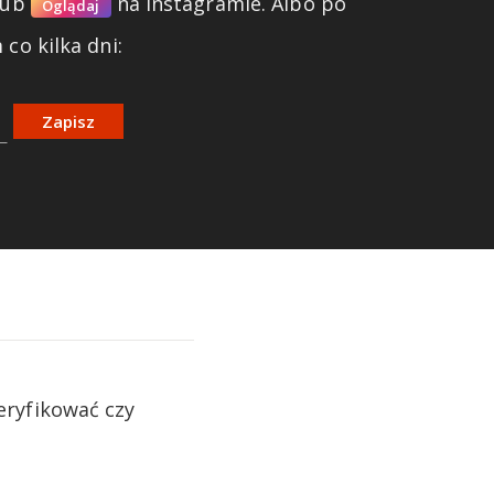
lub
na Instagramie.
Albo po
Oglądaj
co kilka dni:
Zapisz
eryfikować czy