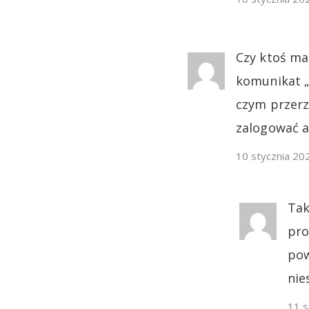
Czy ktoś ma
komunikat „
czym przerz
zalogować a
10 stycznia 20
Tak
pro
pow
nie
11 s