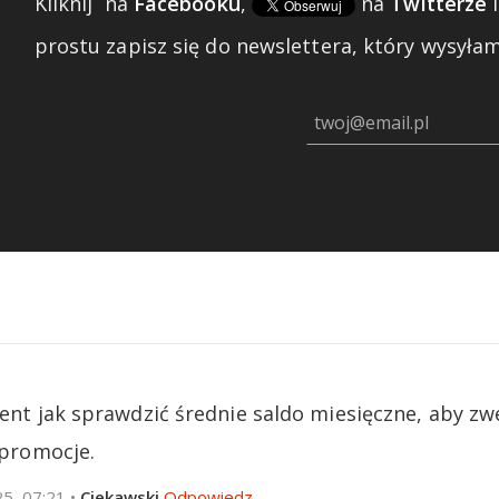
Kliknij
na
Facebooku
,
na
Twitterze
prostu zapisz się do newslettera, który wysyłam 
ent jak sprawdzić średnie saldo miesięczne, aby zw
 promocje.
25, 07:21
•
Ciekawski
Odpowiedz