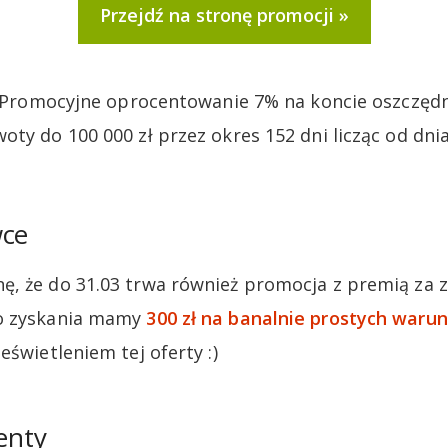
Przejdź na stronę promocji
e. Promocyjne oprocentowanie 7% na koncie oszczę
oty do 100 000 zł przez okres 152 dni licząc od dn
wce
, że do 31.03 trwa również promocja z premią za z
o zyskania mamy
300 zł na banalnie prostych waru
eświetleniem tej oferty :)
enty