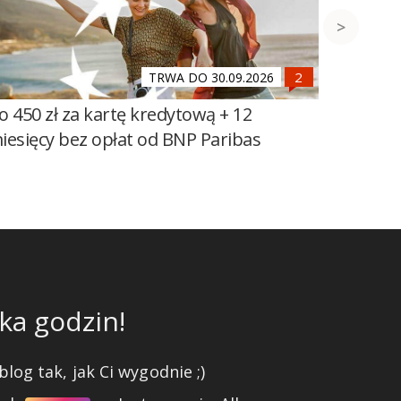
TRWA DO 30.09.2026
o 450 zł za kartę kredytową + 12
700 zł 
iesięcy bez opłat od BNP Paribas
Millenn
ka godzin!
blog tak, jak Ci wygodnie ;)