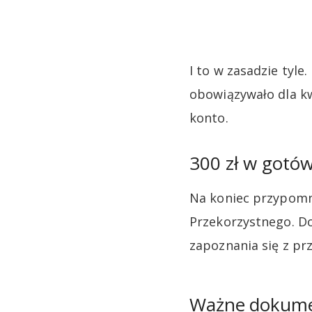
I to w zasadzie tyl
obowiązywało dla kw
konto.
300 zł w gotó
Na koniec przypomnę
Przekorzystnego. D
zapoznania się z prz
Ważne dokum