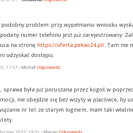
 podobny problem: przy wypełnianiu wniosku wysk
podany numer telefonu jest już zarejestrowany. Zalo
uca na stronę
https://oferta.pekao24.pl/
. Tam nie 
ni odzyskać dostępu.
25, 17:57
•
Michał
Odpowiedz
, sprawa była już poruszana przez kogoś w poprzedn
mocji, nie obejdzie się bez wizyty w placówce, by u
iązanie nr tel. ze starym loginem, mam taki właśni
stety.
tycznia 2025, 19:51
•
Maciej
Odpowiedz