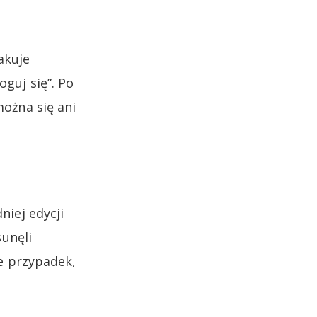
akuje
guj się”. Po
można się ani
iej edycji
sunęli
e przypadek,