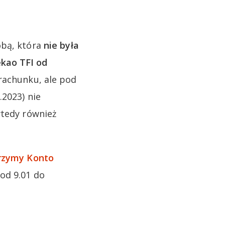
obą, która
nie była
ekao TFI od
rachunku, ale pod
.2023) nie
wtedy również
rzymy Konto
od 9.01 do