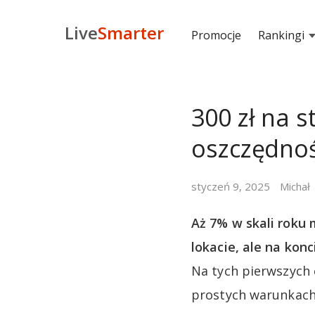
Live
Smarter
Promocje
Rankingi
300 zł na s
oszczędno
styczeń 9, 2025
Michał
Aż 7% w skali roku 
lokacie, ale na kon
Na tych pierwszych
prostych warunkach 