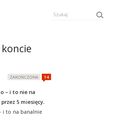
a koncie
ZAKOŃCZONA
 – i to nie na
przez 5 miesięcy.
 i to na banalnie